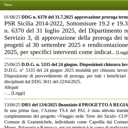
News
01/08/25
DDG n. 6370 del 31.7.2025 approvazione proroga termi
PSR Sicilia 2014-2022, Sottomisure 19.2 e 19.3
n. 6370 del 31 luglio 2025, del Dipartimento re
Servizio 3, di approvazione della proroga dei t
progetti al 30 settembre 2025 e rendicontazione
2025, per specifici interventi come indicat
... [
Leggi
25/06/25
D.D.G. n. 5335 del 24 giugno. Disposizioni chiusura lav
D.D.G. n° 5335 del 24 giugno 2025 modalità per chiusura lavori
Disposizione di provvedimento di proroga, per tutti i beneficiari d
disciplinati dal DDG 3611 del 22/04/2025.
Allegati
-
... [
Leggi
]
13/06/25
DRS del 13/6/2025 finanziato il PROGETTO A RE
In una prima fase, l’Azione TS.6 del PAL è stata attivata trami
completamento del progetto «Viaggio nelle Terre dei Siculi» CU
Comune di Grammichele, individuato come Capofila dai Comuni 
Mineo, Palagonia e Ramacca, nei cui territori è in corso di realizzazi