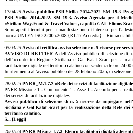
17/04/25
Avviso pubblico PSR Sicilia_2014-2022_SM_19.3_Proge
PSR Sicilia 2014-2022. SM 19.3. Avviso Agenzia per il Medit
«Sicilian Way-Food & Travel Value», capofila GAL Elimos Sc
Sono aperti i termini per la manifestazione di interesse per l’adesio
norma UNI EN ISO 22005:2008 {RT-17 Accredia} – Rintracciabilità 
05/03/25
Avviso di rettifica avviso selezione n. 5 risorse per servi
AVVISO DI RETTIFICA
dell’Avviso pubblico di selezione di n
dell’accordo tra Regione Siciliana e Gal Kalat Scarl per la reali
facilitazione digitale nel territorio calatino con scadenza le ore 24:0
In riferimento all’avviso pubblico del 28 febbraio 2025, di selezione
28/02/25
PNRR_M.1.7.2 «Rete dei servizi di facilitazione digital
PNRR Missione 1 - Componente 1 - Asse 1 - Accordo per la realiz
dei servizi di facilitazione digitale».
Avviso pubblico di selezione di n. 5 risorse da impiegare nel
Siciliana e Gal Kalat Scarl per la realizzazione della Rete dei se
territorio calatino.
S
... [
Leggi
]
26/07/24
PNRR Misura 1.7.2_Elenco facilitatori digitali aderenti