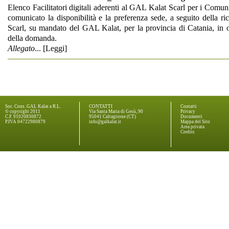
Elenco Facilitatori digitali aderenti al GAL Kalat Scarl per i Comu
comunicato la disponibilità e la preferenza sede, a seguito della r
Scarl, su mandato del GAL Kalat, per la provincia di Catania, in 
della domanda.
Allegato
... [
Leggi
]
Soc. Cons. GAL Kalat a R.L.
CONTATTI
Contatti
© copyright 2011
Via Santa Maria di Gesù, 90
Privacy
C.F. 91020830872
95041 Caltagirone (CT)
Documenti
P.IVA 04722980879
info@galkalat.it
Mappa del Sito
Area privata
Credits