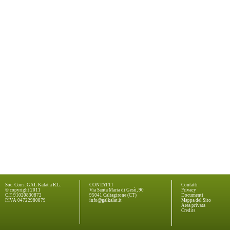
Soc. Cons. GAL Kalat a R.L.
CONTATTI
Contatti
© copyright 2011
Via Santa Maria di Gesù, 90
Privacy
C.F. 91020830872
95041 Caltagirone (CT)
Documenti
P.IVA 04722980879
info@galkalat.it
Mappa del Sito
Area privata
Credits