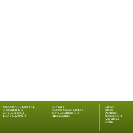
Soc. Cons. GAL Kalat a R.L.
CONTATTI
Contatti
© copyright 2011
Via Santa Maria di Gesù, 90
Privacy
C.F. 91020830872
95041 Caltagirone (CT)
Documenti
P.IVA 04722980879
info@galkalat.it
Mappa del Sito
Area privata
Credits